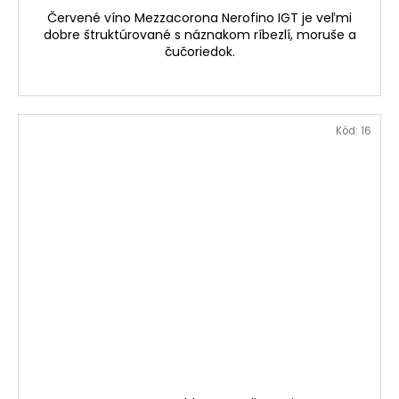
Červené víno Mezzacorona Nerofino IGT je veľmi
dobre štruktúrované s náznakom ríbezlí, moruše a
čučoriedok.
Kód:
16