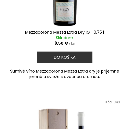
č
d
v
a
u
m
k
e
t
o
Mezzacorona Mezza Extra Dry IGT 0,75 l
TENUTA
v
Skladom
ULISSE
9,50 €
/ ks
PECORINO
TERRE
D
DO KOŠÍKA
´ABRUZZO
IGP
0,75
Šumivé víno Mezzacorona Mezza Extra dry je príjemne
L
jemné a svieže s ovocnou arómou.
12,50
€
Kód:
840