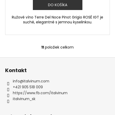
DO KOŠÍKA
Ružové víno Terre Del Noce Pinot Grigio ROSÉ IGT je
suché, elegantné s jemnou kyselinkou.
11
položiek celkom
O
v
Z
l
á
á
Kontakt
d
p
a
ä
info
@
italvinum.com
c
t
+421 905 518 009
i
i
https://www.fb.com/italvinum
e
e
italvinum_sk
p
r
v