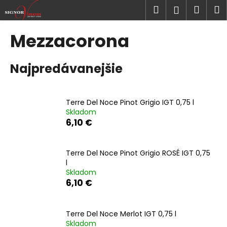
K
Prejsť
Hľadať
Náku
M
Prihlásen
na
o
obsah
Späť
Späť
košík
š
Mezzacorona
í
Č
k
Najpredávanejšie
o
p
o
Terre Del Noce Pinot Grigio IGT 0,75 l
t
Skladom
r
6,10 €
e
b
Terre Del Noce Pinot Grigio ROSÉ IGT 0,75
u
l
j
Skladom
6,10 €
e
t
e
Terre Del Noce Merlot IGT 0,75 l
n
Skladom