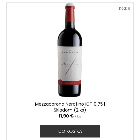
Kód:
9
Mezzacorona Nerofino IGT 0,75 l
Skladom (2 ks)
11,90 €
/ ks
DO KOŠÍKA