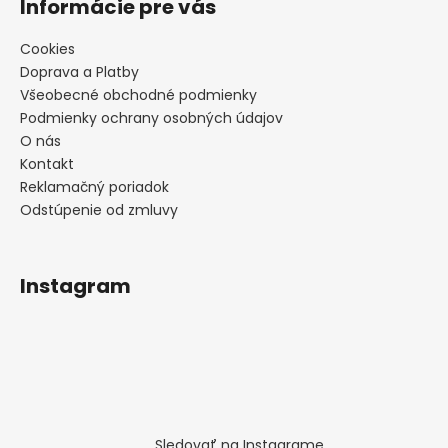
Informácie pre vás
k
y
Cookies
v
Doprava a Platby
ý
p
Všeobecné obchodné podmienky
i
Podmienky ochrany osobných údajov
s
O nás
u
Kontakt
Reklamačný poriadok
Odstúpenie od zmluvy
Instagram
Sledovať na Instagrame