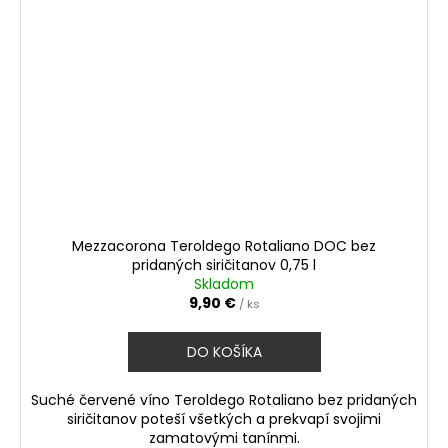
Mezzacorona Teroldego Rotaliano DOC bez
pridaných siričitanov 0,75 l
Skladom
9,90 €
/ ks
DO KOŠÍKA
Suché červené víno Teroldego Rotaliano bez pridaných
siričitanov poteší všetkých a prekvapí svojimi
zamatovými tanínmi.