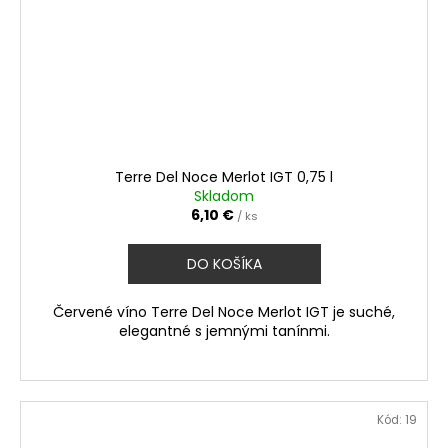
Terre Del Noce Merlot IGT 0,75 l
Skladom
6,10 €
/ ks
DO KOŠÍKA
Červené víno Terre Del Noce Merlot IGT je suché,
elegantné s jemnými tanínmi.
Kód:
19