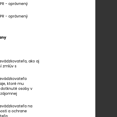
GDPR - oprávnený
GDPR - oprávnený
any
vádzkovateľa, ako aj
ní zmlúv s
evádzkovateľa
aje, ktoré mu
 dotknuté osoby v
vzájomnej
evádzkovateľa na
osti a ochrane
teľa