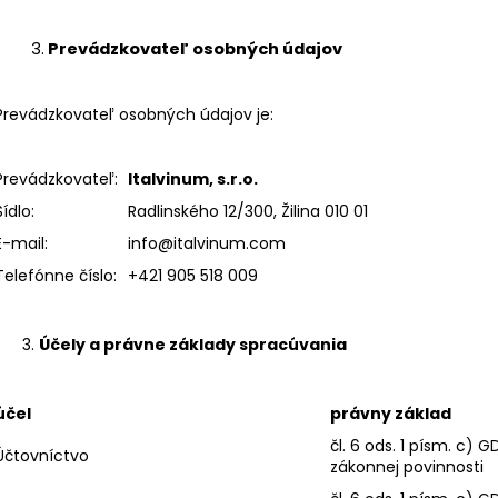
3.
Prevádzkovateľ osobných údajov
Prevádzkovateľ osobných údajov je:
Prevádzkovateľ:
Italvinum, s.r.o.
Sídlo:
Radlinského 12/300, Žilina 010 01
E-mail:
info@italvinum.com
Telefónne číslo:
+421 905 518 009
Účely a právne základy spracúvania
účel
právny základ
čl. 6 ods. 1 písm. c) 
Účtovníctvo
zákonnej povinnosti