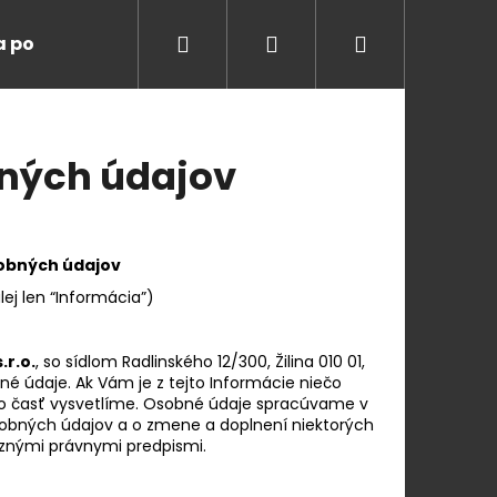
Hľadať
Prihlásenie
Nákupný
a ponuka
Degustácie
Blog
O nás
K
košík
ných údajov
sobných údajov
lej len “Informácia”)
.r.o.
, so sídlom Radlinského 12/300, Žilina 010 01,
né údaje. Ak Vám je z tejto Informácie niečo
bo časť vysvetlíme. Osobné údaje spracúvame v
osobných údajov a o zmene a doplnení niektorých
Nasledujúce
äznými právnymi predpismi.