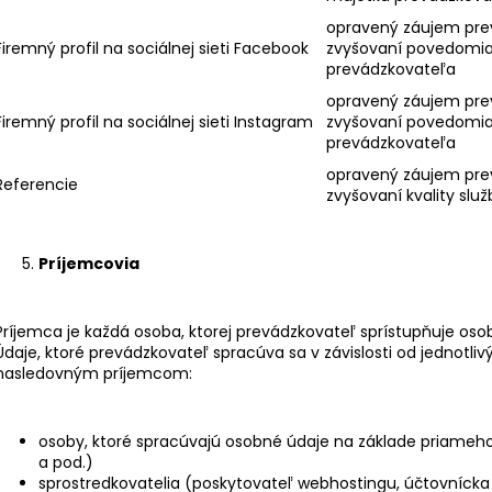
opravený záujem pre
Firemný profil na sociálnej sieti Facebook
zvyšovaní povedomia 
prevádzkovateľa
opravený záujem pre
Firemný profil na sociálnej sieti Instagram
zvyšovaní povedomia 
prevádzkovateľa
opravený záujem pre
Referencie
zvyšovaní kvality služ
Príjemcovia
Príjemca je každá osoba, ktorej prevádzkovateľ sprístupňuje osob
Údaje, ktoré prevádzkovateľ spracúva sa v závislosti od jednotli
nasledovným príjemcom:
osoby, ktoré spracúvajú osobné údaje na základe priameh
a pod.)
sprostredkovatelia (poskytovateľ webhostingu, účtovnícka 