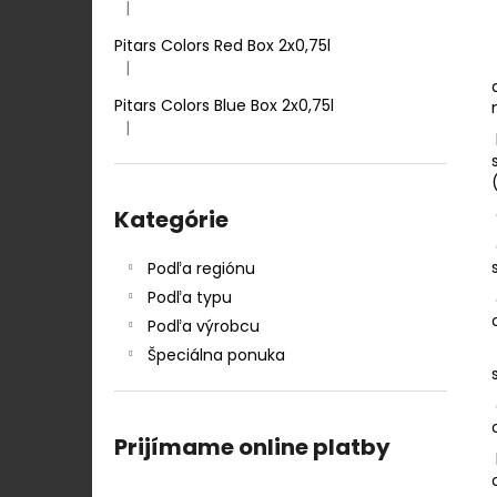
TENUTA ULISSE PECORINO TERRE D
|
Hodnotenie produktu je 5 z 5 hviezdičiek.
´ABRUZZO IGP 0,75 L
Pitars Colors Red Box 2x0,75l
12,50 €
|
Hodnotenie produktu je 5 z 5 hviezdičiek.
Pitars Colors Blue Box 2x0,75l
|
Hodnotenie produktu je 5 z 5 hviezdičiek.
Preskočiť
kategórie
Kategórie
Podľa regiónu
Podľa typu
Podľa výrobcu
Špeciálna ponuka
Prijímame online platby