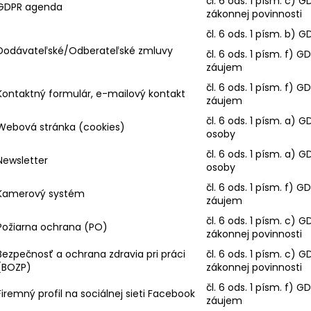
čl. 6 ods. 1 písm. c) 
GDPR agenda
zákonnej povinnosti
čl. 6 ods. 1 písm. b) 
Dodávateľské/Odberateľské zmluvy
čl. 6 ods. 1 písm. f) 
záujem
čl. 6 ods. 1 písm. f) 
Kontaktný formulár, e-mailový kontakt
záujem
čl. 6 ods. 1 písm. a) 
Webová stránka (cookies)
osoby
čl. 6 ods. 1 písm. a) 
Newsletter
osoby
čl. 6 ods. 1 písm. f) 
Kamerový systém
záujem
čl. 6 ods. 1 písm. c) 
Požiarna ochrana (PO)
zákonnej povinnosti
Bezpečnosť a ochrana zdravia pri práci
čl. 6 ods. 1 písm. c) 
(BOZP)
zákonnej povinnosti
čl. 6 ods. 1 písm. f) 
Firemný profil na sociálnej sieti Facebook
záujem