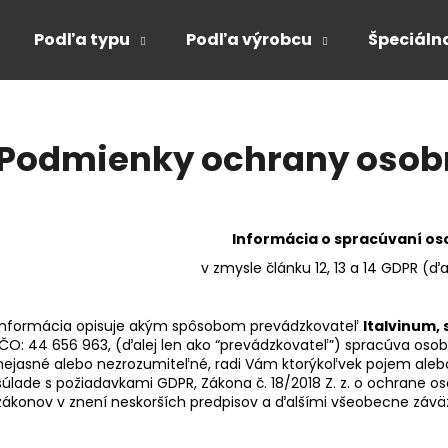
Podľa typu
Podľa výrobcu
Špeciáln
Čo potrebujete nájsť?
Podmienky ochrany osob
HĽADAŤ
Informácia o spracúvaní o
v zmysle článku 12, 13 a 14 GDPR (ďa
Odporúčame
Informácia opisuje akým spôsobom prevádzkovateľ
Italvinum, s
IČO:
44 656 963
, (ďalej len ako “prevádzkovateľ”) spracúva osob
nejasné alebo nezrozumiteľné, radi Vám ktorýkoľvek pojem ale
súlade s požiadavkami GDPR, Zákona č. 18/2018 Z. z. o ochrane 
zákonov v znení neskorších predpisov a ďalšími všeobecne záv