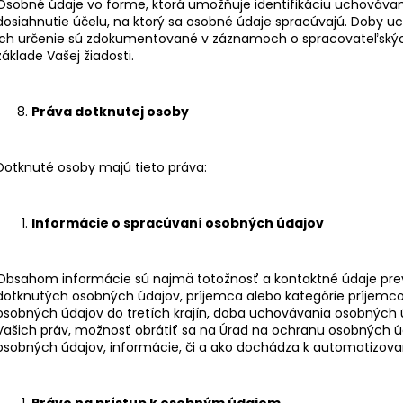
Osobné údaje vo forme, ktorá umožňuje identifikáciu uchovávam
dosiahnutie účelu, na ktorý sa osobné údaje spracúvajú. Doby u
ich určenie sú zdokumentované v záznamoch o spracovateľský
základe Vašej žiadosti.
Práva dotknutej osoby
Dotknuté osoby majú tieto práva:
Informácie o spracúvaní osobných údajov
Obsahom informácie sú najmä totožnosť a kontaktné údaje prev
dotknutých osobných údajov, príjemca alebo kategórie príjemc
osobných údajov do tretích krajín, doba uchovávania osobných 
Vašich práv, možnosť obrátiť sa na Úrad na ochranu osobných úd
osobných údajov, informácie, či a ako dochádza k automatizova
Právo na prístup k osobným údajom