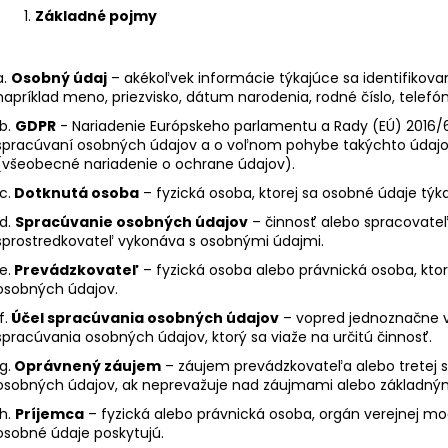
TERRE DEL NOCE PINOT GRIGIO IGT 0,75
TERRE DEL NOCE
Základné pojmy
L
IGT 0,75 L
6,10 €
6,10 €
a.
Osobný údaj
– akékoľvek informácie týkajúce sa identifikovane
napríklad meno, priezvisko, dátum narodenia, rodné číslo, telefón
b.
GDPR
- Nariadenie Európskeho parlamentu a Rady (EÚ) 2016/67
spracúvaní osobných údajov a o voľnom pohybe takýchto údajov
(všeobecné nariadenie o ochrane údajov).
c.
Dotknutá osoba
– fyzická osoba, ktorej sa osobné údaje týka
d.
Spracúvanie osobných údajov
– činnosť alebo spracovateľ
sprostredkovateľ vykonáva s osobnými údajmi.
e.
Prevádzkovateľ
– fyzická osoba alebo právnická osoba, ktor
osobných údajov.
f.
Účel spracúvania osobných údajov
– vopred jednoznačne 
spracúvania osobných údajov, ktorý sa viaže na určitú činnosť.
g.
Oprávnený záujem
– záujem prevádzkovateľa alebo tretej s
osobných údajov, ak neprevažuje nad záujmami alebo základným
h.
Príjemca
– fyzická alebo právnická osoba, orgán verejnej moc
osobné údaje poskytujú.