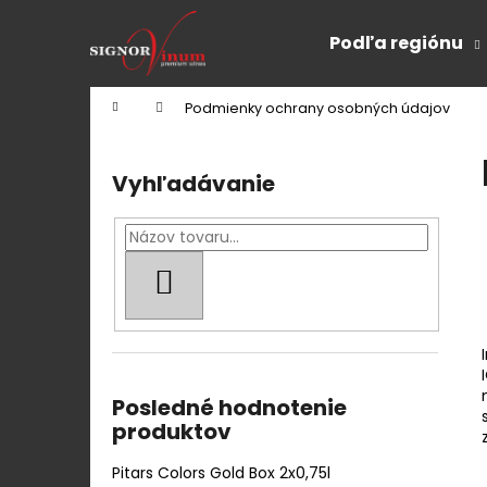
K
Prejsť
na
o
Podľa regiónu
obsah
Späť
Späť
š
do
do
í
Domov
Podmienky ochrany osobných údajov
k
obchodu
obchodu
B
o
Vyhľadávanie
č
n
ý
p
HĽADAŤ
a
n
e
l
Posledné hodnotenie
produktov
Pitars Colors Gold Box 2x0,75l