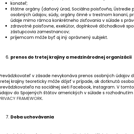
konateľ;
štátne orgány (daňový úrad, Sociálna poisťovňa, Ústredie p
osobných údajov, súdy, orgány činné v trestnom konaní, pr
údaje mimo rámca konkrétneho zisťovania v súlade s práv
zdravotné poisťovne, exekútor, doplnkové dôchodkové spor
zástupcovia zamestnancov;
príjemcom môže byť aj iný oprávnený subjekt.
prenos do tretej krajiny a medzinárodnej organizácii
Prevádzkovateľ v zásade nevykonáva prenos osobných údajov do
tretej krajiny teoreticky môže dôjsť v prípade, ak dotknutá osob
prevádzkovateľa na sociálnej sieti Facebook, Instagram. V to
údajov do Spojených štátov amerických v súlade s rozhodnutím 
PRIVACY FRAMEWORK
.
Doba uchovávania