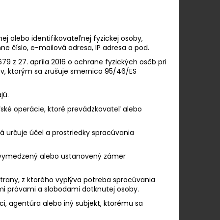
 PINOT GRIGIO ROSÉ
j alebo identifikovateľnej fyzickej osoby,
ne číslo, e-mailová adresa, IP adresa a pod.
9 z 27. apríla 2016 o ochrane fyzických osôb pri
, ktorým sa zrušuje smernica 95/46/ES
jú.
ské operácie, ktoré prevádzkovateľ alebo
á určuje účel a prostriedky spracúvania
vymedzený alebo ustanovený zámer
trany, z ktorého vyplýva potreba spracúvania
i právami a slobodami dotknutej osoby.
i, agentúra alebo iný subjekt, ktorému sa