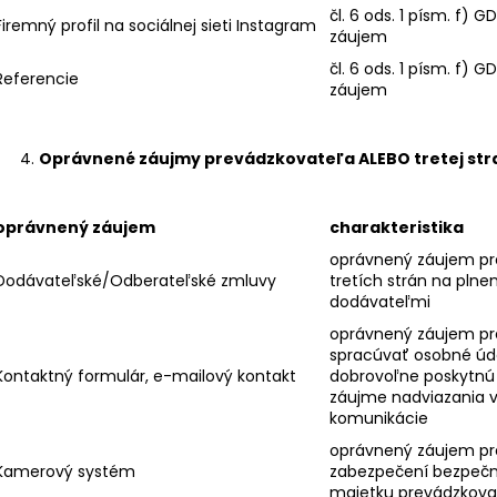
čl. 6 ods. 1 písm. f) 
Firemný profil na sociálnej sieti Instagram
záujem
čl. 6 ods. 1 písm. f) 
Referencie
záujem
Oprávnené záujmy prevádzkovateľa ALEBO tretej str
oprávnený záujem
charakteristika
oprávnený záujem pre
Dodávateľské/Odberateľské zmluvy
tretích strán na plne
dodávateľmi
oprávnený záujem pr
spracúvať osobné úd
Kontaktný formulár, e-mailový kontakt
dobrovoľne poskytnú
záujme nadviazania 
komunikácie
oprávnený záujem pr
Kamerový systém
zabezpečení bezpečn
majetku prevádzkova