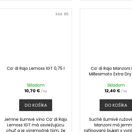
Kód:
85
Ca’ di Rajo Lemoss IGT 0,75 l
Ca’ di Rajo Manzoni
Millesimato Extra Dry 
Skladom
Skladom
10,70 €
12,40 €
/ ks
/ ks
DO KOŠÍKA
DO KOŠÍKA
Jemne šumivé víno Ca’ di Rajo
Suché šumivé ružové
Lemoss IGT má osviežujúcu
Manzoni má jemn
chuť a je výnimočné tým, že
rafinovaný buket s vyn