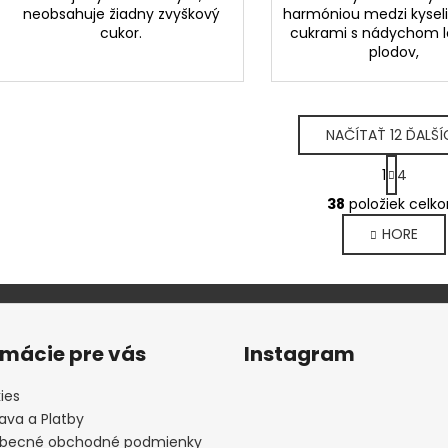
neobsahuje žiadny zvyškový
harmóniou medzi kysel
cukor.
cukrami s nádychom 
plodov,
NAČÍTAŤ 12 ĎALŠÍ
S
1
4
t
O
r
38
položiek celk
v
á
HORE
l
n
k
á
o
d
v
a
a
c
n
i
rmácie pre vás
Instagram
i
e
e
p
ies
r
ava a Platby
v
becné obchodné podmienky