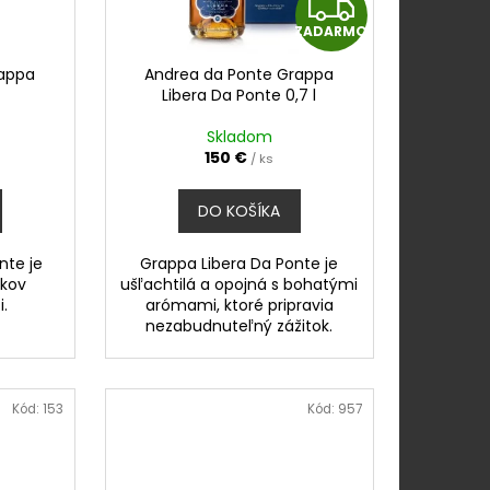
Z
ZADARMO
A
rappa
Andrea da Ponte Grappa
D
Libera Da Ponte 0,7 l
A
Skladom
150 €
/ ks
R
DO KOŠÍKA
M
nte je
Grappa Libera Da Ponte je
O
íkov
ušľachtilá a opojná s bohatými
i.
arómami, ktoré pripravia
nezabudnuteľný zážitok.
Kód:
153
Kód:
957