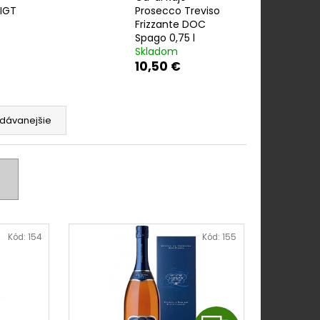
 PINOT GRIGIO ROSÉ
IGT
Prosecco Treviso
Frizzante DOC
Spago 0,75 l
Skladom
10,50 €
dávanejšie
Kód:
154
Kód:
155