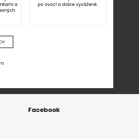
inkami a
po ovocí a dobre vyvážené.
lesných
CH
om
Facebook