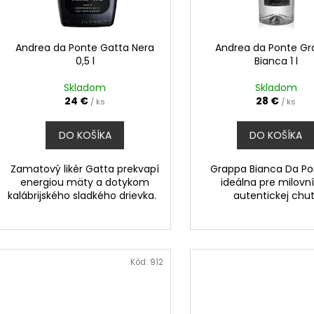
k
r
t
o
o
d
Andrea da Ponte Gatta Nera
Andrea da Ponte G
v
0,5 l
Bianca 1 l
u
k
Skladom
Skladom
t
24 €
28 €
/ ks
/ ks
o
DO KOŠÍKA
DO KOŠÍKA
v
Zamatový likér Gatta prekvapí
Grappa Bianca Da Po
energiou mäty a dotykom
ideálna pre milovn
kalábrijského sladkého drievka.
autentickej chut
Kód:
912