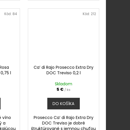
Kód:
84
Kód:
212
 Rosa
Ca’ di Rajo Prosecco Extra Dry
0,75 l
DOC Treviso 0,2 l
Skladom
5 €
/ ks
DO KOŠÍKA
 víno
Prosecco Ca’ di Rajo Extra Dry
ý a
DOC Treviso je dobré
ikajúcou
štruktúrované s jemnou chuťou