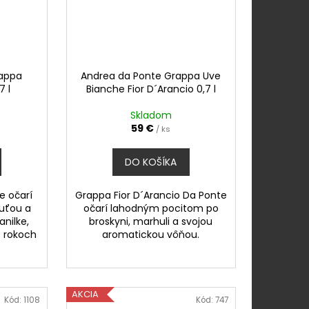
rappa
Andrea da Ponte Grappa Uve
7 l
Bianche Fior D´Arancio 0,7 l
Skladom
59 €
/ ks
DO KOŠÍKA
e očarí
Grappa Fior D´Arancio Da Ponte
uťou a
očarí lahodným pocitom po
nilke,
broskyni, marhuli a svojou
0 rokoch
aromatickou vôňou.
AKCIA
Kód:
1108
Kód:
747