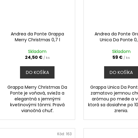
Andrea da Ponte Grappa
Andrea da Ponte G
Merry Christmas 0,7 l
Unica Da Ponte 0,
Skladom
Skladom
24,50 €
59 €
/ ks
/ ks
DO KOŠÍKA
DO KOŠÍKA
Grappa Merry Christmas Da
Grappa Unica Da Pont
Ponte je voňavá, svieža a
zamatovo jemnou ch
elegantná s jemnými
arómou po mede a va
kvetinovými tónmi. Pravá
ktorá sa dosiahne po 1
vianočná chuť.
zrenia.
Kód:
163