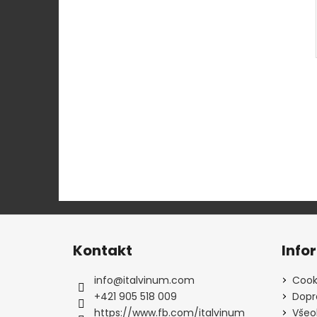
Z
á
Kontakt
Info
p
ä
info
@
italvinum.com
Cook
t
+421 905 518 009
Dopr
i
https://www.fb.com/italvinum
Všeo