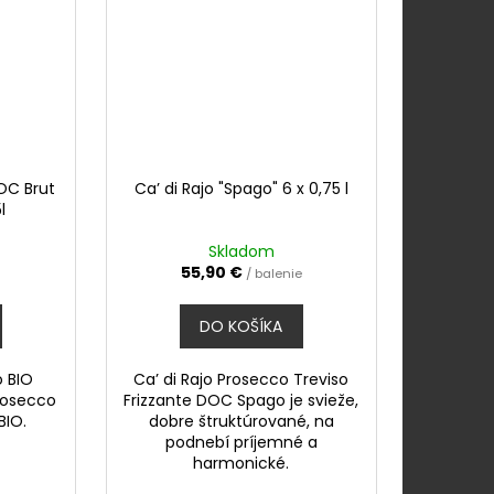
OC Brut
Ca’ di Rajo "Spago" 6 x 0,75 l
l
Skladom
55,90 €
/ balenie
DO KOŠÍKA
o BIO
Ca’ di Rajo Prosecco Treviso
rosecco
Frizzante DOC Spago je svieže,
BIO.
dobre štruktúrované, na
podnebí príjemné a
harmonické.