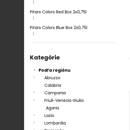
TENUTA ULISSE PECORINO TERRE D
|
Hodnotenie produktu je 5 z 5 hviezdičiek.
´ABRUZZO IGP 0,75 L
Pitars Colors Red Box 2x0,75l
12,50 €
|
Hodnotenie produktu je 5 z 5 hviezdičiek.
Pitars Colors Blue Box 2x0,75l
|
Hodnotenie produktu je 5 z 5 hviezdičiek.
Preskočiť
kategórie
Kategórie
Podľa regiónu
Abruzzo
Calabria
Campania
Friuli-Venezia Giulia
Aganis
Lazio
Lombardia