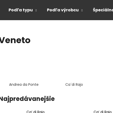
Podľa typu
Podľa výrobcu
Špeciáln
Čo potrebujete nájsť?
Veneto
HĽADAŤ
Odporúčame
Andrea da Ponte
Ca´di Rajo
Najpredávanejšie
Ca’ di Rajo
Ca’ di Rajo