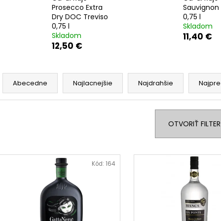
TERRE DEL NOCE PINOT GRIGIO IGT 0,75
TERRE DEL NOCE
Prosecco Extra
Sauvignon 
L
IGT 0,75 L
Dry DOC Treviso
0,75 l
6,10 €
6,10 €
0,75 l
Skladom
Skladom
11,40 €
12,50 €
R
a
Abecedne
Najlacnejšie
Najdrahšie
Najpre
d
e
n
OTVORIŤ FILTER
i
e
V
p
ý
Kód:
164
r
p
o
i
d
s
u
p