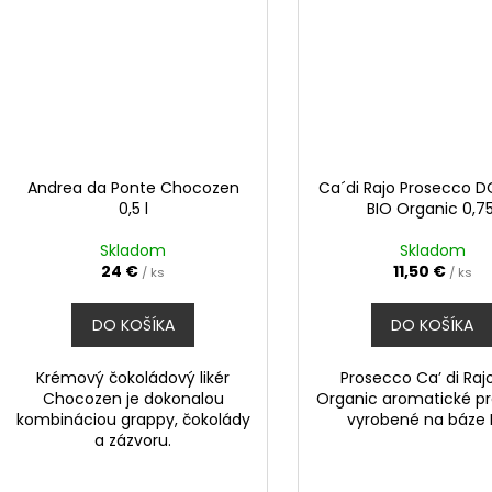
Andrea da Ponte Chocozen
Ca´di Rajo Prosecco D
0,5 l
BIO Organic 0,75
Skladom
Skladom
24 €
11,50 €
/ ks
/ ks
DO KOŠÍKA
DO KOŠÍKA
Krémový čokoládový likér
Prosecco Ca’ di Raj
Chocozen je dokonalou
Organic aromatické p
kombináciou grappy, čokolády
vyrobené na báze 
a zázvoru.