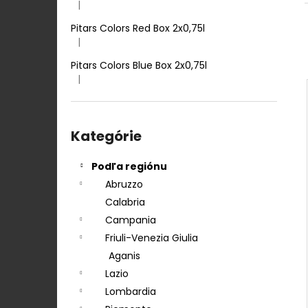
TENUTA ULISSE PECORINO TERRE D
|
Hodnotenie produktu je 5 z 5 hviezdičiek.
´ABRUZZO IGP 0,75 L
Pitars Colors Red Box 2x0,75l
12,50 €
|
Hodnotenie produktu je 5 z 5 hviezdičiek.
Pitars Colors Blue Box 2x0,75l
|
Hodnotenie produktu je 5 z 5 hviezdičiek.
Preskočiť
kategórie
Kategórie
Podľa regiónu
Abruzzo
Calabria
Campania
Friuli-Venezia Giulia
Aganis
Lazio
Lombardia