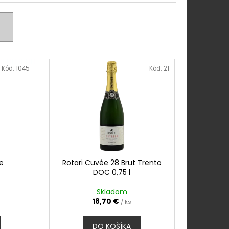
 PINOT GRIGIO ROSÉ
Kód:
1045
Kód:
21
re
Rotari Cuvée 28 Brut Trento
DOC 0,75 l
Skladom
18,70 €
/ ks
DO KOŠÍKA