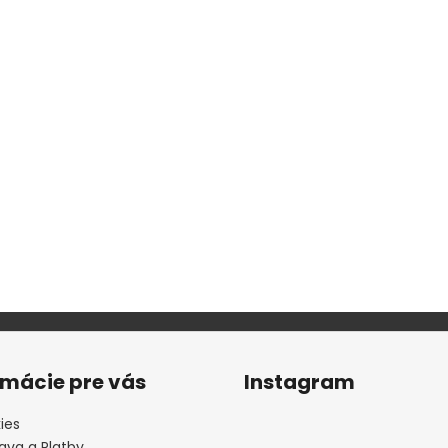
rmácie pre vás
Instagram
ies
ava a Platby