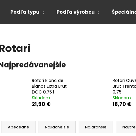
Podľa typu
Podľa výrobcu
Špeciáln
Čo potrebujete nájsť?
Rotari
HĽADAŤ
Najpredávanejšie
Rotari Blanc de
Rotari Cuv
Odporúčame
Blancs Extra Brut
Brut Tren
DOC 0,75 l
0,75 l
Skladom
Skladom
21,90 €
18,70 €
R
a
Abecedne
Najlacnejšie
Najdrahšie
Najpre
d