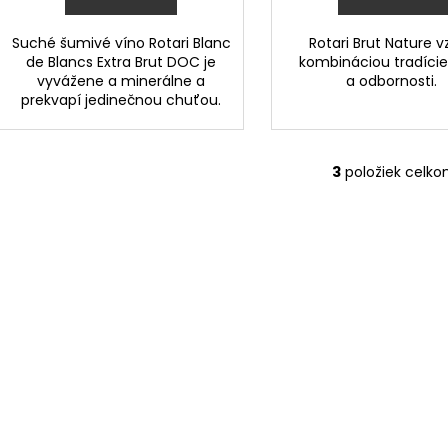
v
Suché šumivé víno Rotari Blanc
Rotari Brut Nature v
de Blancs Extra Brut DOC je
kombináciou tradície,
vyvážene a minerálne a
a odbornosti.
prekvapí jedinečnou chuťou.
3
položiek celk
O
v
l
á
d
a
c
i
e
p
r
v
k