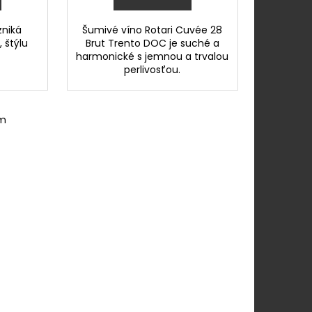
zniká
Šumivé víno Rotari Cuvée 28
 štýlu
Brut Trento DOC je suché a
harmonické s jemnou a trvalou
perlivosťou.
om