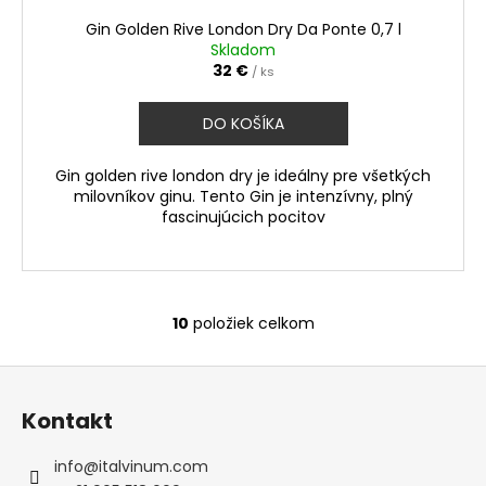
Gin Golden Rive London Dry Da Ponte 0,7 l
Skladom
32 €
/ ks
DO KOŠÍKA
Gin golden rive london dry je ideálny pre všetkých
milovníkov ginu. Tento Gin je intenzívny, plný
fascinujúcich pocitov
10
položiek celkom
O
v
Z
l
á
á
Kontakt
d
p
a
ä
info
@
italvinum.com
c