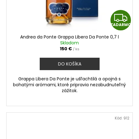
Z
ZADARMO
A
Andrea da Ponte Grappa Libera Da Ponte 0,7 l
D
Skladom
150 €
/ ks
A
DO KOŠÍKA
R
Grappa Libera Da Ponte je ušľachtilá a opojná s
M
bohatými arómami, ktoré pripravia nezabudnuteľný
zážitok.
O
Kód:
912