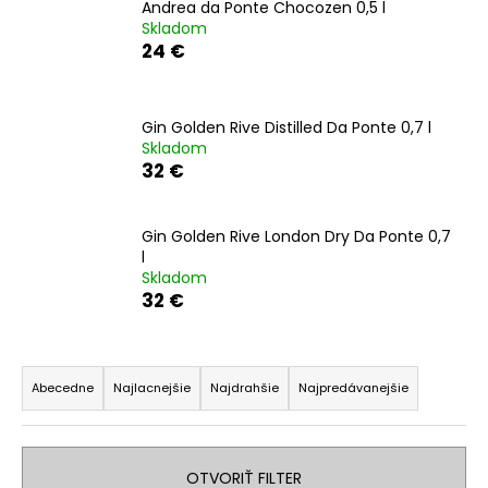
Andrea da Ponte Chocozen 0,5 l
á
Skladom
24 €
j
s
ť
Gin Golden Rive Distilled Da Ponte 0,7 l
?
Skladom
32 €
Gin Golden Rive London Dry Da Ponte 0,7
HĽADAŤ
l
Skladom
32 €
O
R
d
a
Abecedne
Najlacnejšie
Najdrahšie
Najpredávanejšie
p
d
o
r
e
ú
n
OTVORIŤ FILTER