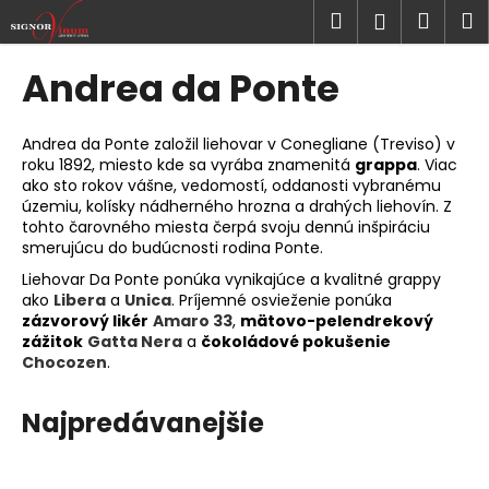
K
Prejsť
Hľadať
Náku
M
Prihlásen
na
o
obsah
Späť
Späť
košík
š
Andrea da Ponte
í
Č
k
o
Andrea da Ponte založil liehovar v Conegliane (Treviso) v
roku 1892, miesto kde sa vyrába znamenitá
grappa
. Viac
p
ako sto rokov vášne, vedomostí, oddanosti vybranému
o
územiu, kolísky nádherného hrozna a drahých liehovín. Z
t
tohto čarovného miesta čerpá svoju dennú inšpiráciu
smerujúcu do budúcnosti rodina Ponte.
r
Liehovar Da Ponte ponúka vynikajúce a kvalitné grappy
e
ako
Libera
a
Unica
. Príjemné osvieženie ponúka
b
zázvorový likér
Amaro 33
,
mätovo-pelendrekový
u
zážitok
Gatta Nera
a
čokoládové pokušenie
Chocozen
.
j
e
Najpredávanejšie
t
e
n