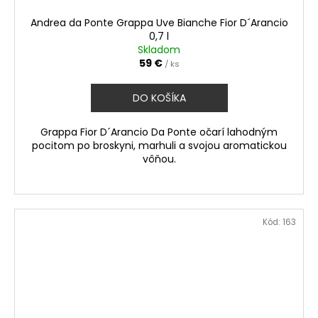
Andrea da Ponte Grappa Uve Bianche Fior D´Arancio
0,7 l
Skladom
59 €
/ ks
DO KOŠÍKA
Grappa Fior D´Arancio Da Ponte očarí lahodným
pocitom po broskyni, marhuli a svojou aromatickou
vôňou.
Kód:
163