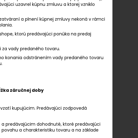
vajúci uzavrel kúpnu zmluvu a ktorej vzniklo
uzatváraní a plnení kúpnej zmluvy nekoná v rámci
lania.
hope, ktorú predávajúci ponúka na predaj
i za vady predaného tovaru.
ho konania odstránením vady predaného tovaru
u.
ĺžka záručnej doby
evzatí kupujúcim. Predávajúci zodpovedá
im a predávajúcim dohodnuté, ktoré predávajúci
povahu a charakteristiku tovaru a na základe