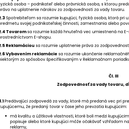
fyzická osoba – podnikateľ alebo právnická osoba, s ktorou predá
právo na uplatnenie nárokov zo zodpovednosti za vady tovaru.
2.3
Spotrebiteľom sa rozumie kupujúci, fyzická osoba, ktorá pri 
predmetu svojej podnikateľskej činnosti, zamestnania alebo povo
2.4 Tovarom
sa rozumie každá hnuteľná vec umiestnená na E-s
prostredníctvom E-shopu.
2.5 Reklamáciou
sa rozumie uplatnenie práva zo zodpovednost
2.6 Vybavením reklamácie
sa rozumie ukončenie reklamačné
niektorým zo spôsobov špecifikovaným v Reklamačnom poriadk
Čl. III
Zodpovednosť za vady tovaru, d
3.1
Predávajúci zodpovedá za vady, ktoré má predaná vec pri pr
kupujúcemu, že predaný tovar v čase jeho prevzatia kupujúcim:
má kvalitu a úžitkové vlastnosti, ktoré boli medzi kupujúc
popisuje alebo ktoré kupujúci môže očakávať vzhľadom na 
reklamy,