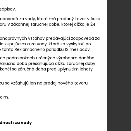
dpisov.
zodpovedá za vady, ktoré má predaný tovar v čase
ru v zákonnej záručnej dobe, ktorej dĺžka je 24
hodnoprávnych vzťahov predávajúci zodpovedá za
ia kupujúcim a za vady, ktoré sa vyskytnú po
sle tohto Reklamačného poriadku 12 mesiacov.
ručných podmienkach určených výrobcom daného
záručná doba presahujúca dĺžku záručnej doby
skončí sa záručná doba pred uplynutím lehoty
sa vzťahujú len na predaj nového tovaru
úcim.
dnosti za vady