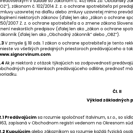
predovšetkým v súlade so zákonom č. 40/1964 Zb. Občiansky záko
TERRE DEL NOCE PINOT GRIGIO IGT 0,75
TERRE DEL NOCE
L
IGT 0,75 L
„OZ“), zákonom č. 102/2014 Z. z. o ochrane spotrebiteľa pri preda
zmluvy uzavretej na diaľku alebo zmluvy uzavretej mimo prevá
6,10 €
6,10 €
doplnení niektorých zákonov (ďalej len ako „zákon o ochrane spot
250/2007 Z. z. o ochrane spotrebiteľa a o zmene zákona Slovensk
znení neskorších predpisov (ďalej len ako „zákon o ochrane spot
zákonník (ďalej len ako „Obchodný zákonník“ alebo „OBZ“).
1.3
V zmysle § 18 ods. 1 zákon o ochrane spotrebiteľa je tento r
mieste vo všetkých predajných priestoroch predávajúceho a tak
www.
signorvinum.com
.
1.4
Ak je niektorá z otázok týkajúcich sa zodpovednosti predáv
obchodných podmienkach predávajúceho odlišne, prednosť má
poriadku.
Čl. II
Výklad základných 
2.1 Predávajúcim
sa rozumie spoločnosť Italvinum, s.r.o., so sídl
963, zapísaná v Obchodnom registri vedenom na Okresnom súde Žil
2.2 Kupujúcim
alebo zákazníkom sa rozumie každá fyzická osoba