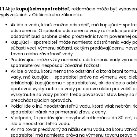
5.1
Ak je
kupujúcim spotrebiteľ
, reklamácia môže byť vybaven
vyplývajúcich z Občianskeho zákonníka:
Ak ide o vadu, ktorú možno odstrániť, má kupujúci – spotreb
odstránenie. O spôsobe odstránenia vady rozhoduje predá
odstrániť buď osobne alebo prostredníctvom poverenej os
Kupujúci – spotrebiteľ môže namiesto odstránenia vady p
súčasti veci, výmenu súčasti, ak tým predávajúcemu nev
tovaru alebo závažnosť vady.
Predávajúci môže vždy namiesto odstránenia vady vymeni
spotrebiteľovi nespôsobí závažné ťažkosti.
Ak ide o vadu, ktorú nemožno odstrániť a ktorá bráni tomu
vady, má kupujúci – spotrebiteľ právo na výmenu veci aleb
prislúchajú kupujúcemu - spotrebiteľovi, ak ide síce o ods
opätovné vyskytnutie sa vady po oprave alebo pre väčší p
vyskytnutie sa vady pritom treba považovať stav, kedy sa r
predchádzajúcich opravách.
Pokiaľ ide o inú neodstrániteľnú vadu, ktorá však nebráni 
spotrebiteľ nárok na primeranú zľavu z ceny.
V prípade, že predávajúci nevybaví reklamáciu do 30 dní, 
išlo o neodstrániteľnú vadu.
Ak má tovar predávaný za nižšiu cenu vadu, za ktorú vzni
spotrebiteľ má namiesto práva na výmenu tovaru právo na