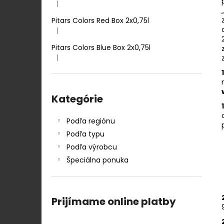
TENUTA ULISSE PECORINO TERRE D
|
Hodnotenie produktu je 5 z 5 hviezdičiek.
´ABRUZZO IGP 0,75 L
Pitars Colors Red Box 2x0,75l
12,50 €
|
Hodnotenie produktu je 5 z 5 hviezdičiek.
Pitars Colors Blue Box 2x0,75l
|
Hodnotenie produktu je 5 z 5 hviezdičiek.
Preskočiť
kategórie
Kategórie
Podľa regiónu
Podľa typu
Podľa výrobcu
Špeciálna ponuka
Prijímame online platby