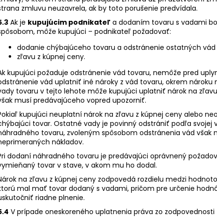
strana zmluvu neuzavrela, ak by toto porušenie predvídala.
5.3
Ak je
kupujúcim podnikateľ
a dodaním tovaru s vadami b
spôsobom, môže kupujúci – podnikateľ požadovať:
dodanie chýbajúceho tovaru a odstránenie ostatných vád 
zľavu z kúpnej ceny.
Ak kupujúci požaduje odstránenie vád tovaru, nemôže pred uply
odstránenie vád uplatniť iné nároky z vád tovaru, okrem nároku 
vady tovaru v tejto lehote môže kupujúci uplatniť nárok na zľav
však musí predávajúceho vopred upozorniť.
Pokiaľ kupujúci neuplatní nárok na zľavu z kúpnej ceny alebo ne
chýbajúci tovar. Ostatné vady je povinný odstrániť podľa svoje
náhradného tovaru, zvoleným spôsobom odstránenia vád však 
neprimeraných nákladov.
Pri dodaní náhradného tovaru je predávajúci oprávnený požadova
vymieňaný tovar v stave, v akom mu ho dodal.
Nárok na zľavu z kúpnej ceny zodpovedá rozdielu medzi hodnoto
ktorú mal mať tovar dodaný s vadami, pričom pre určenie hodnôt
uskutočniť riadne plnenie.
5.4
V prípade oneskoreného uplatnenia práva zo zodpovednosti