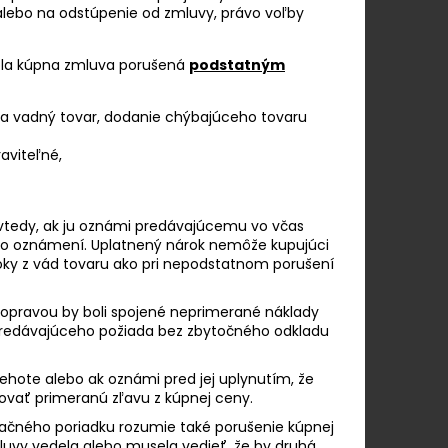
alebo na odstúpenie od zmluvy, právo voľby
ola kúpna zmluva porušená
podstatným
a vadný tovar, dodanie chýbajúceho tovaru
aviteľné,
vtedy, ak ju oznámi predávajúcemu vo včas
o oznámení. Uplatnený nárok nemôže kupujúci
ky z vád tovaru ako pri nepodstatnom porušení
h opravou by boli spojené neprimerané náklady
predávajúceho požiada bez zbytočného odkladu
ehote alebo ak oznámi pred jej uplynutím, že
ovať primeranú zľavu z kúpnej ceny.
ačného poriadku rozumie také porušenie kúpnej
luvy vedela alebo musela vedieť, že by druhá