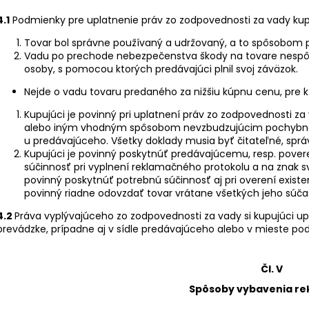
4.1
Podmienky pre uplatnenie práv zo zodpovednosti za vady ku
Tovar bol správne používaný a udržovaný, a to spôsobom
Vadu po prechode nebezpečenstva škody na tovare nespôso
osoby, s pomocou ktorých predávajúci plnil svoj záväzok.
Nejde o vadu tovaru predaného za nižšiu kúpnu cenu, pre k
Kupujúci je povinný pri uplatnení práv zo zodpovednosti za 
alebo iným vhodným spôsobom nevzbudzujúcim pochybnost
u predávajúceho. Všetky doklady musia byť čitateľné, sprá
Kupujúci je povinný poskytnúť predávajúcemu, resp. pov
súčinnosť pri vyplnení reklamačného protokolu a na znak s
povinný poskytnúť potrebnú súčinnosť aj pri overení existen
povinný riadne odovzdať tovar vrátane všetkých jeho súčast
4.2
Práva vyplývajúceho zo zodpovednosti za vady si kupujúci upl
prevádzke, prípadne aj v sídle predávajúceho alebo v mieste pod
Čl. V
Spôsoby vybavenia re