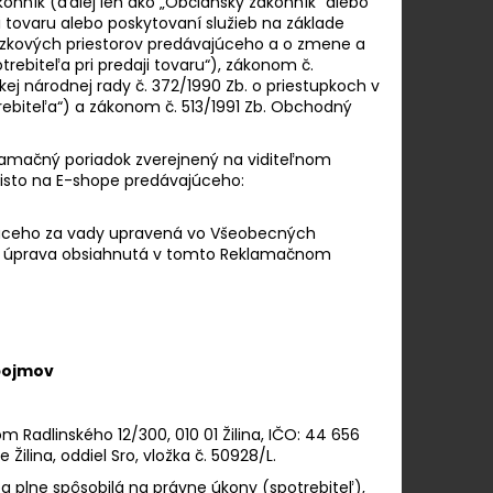
nník (ďalej len ako „Občiansky zákonník“ alebo
 PINOT GRIGIO ROSÉ
ji tovaru alebo poskytovaní služieb na základe
dzkových priestorov predávajúceho a o zmene a
rebiteľa pri predaji tovaru“), zákonom č.
ej národnej rady č. 372/1990 Zb. o priestupkoch v
rebiteľa“) a zákonom č. 513/1991 Zb. Obchodný
eklamačný poriadok zverejnený na viditeľnom
isto na E-shope predávajúceho:
ajúceho za vady upravená vo Všeobecných
 úprava obsiahnutá v tomto Reklamačnom
pojmov
om Radlinského 12/300, 010 01 Žilina, IČO: 44 656
ina, oddiel Sro, vložka č. 50928/L.
 plne spôsobilá na právne úkony (spotrebiteľ),