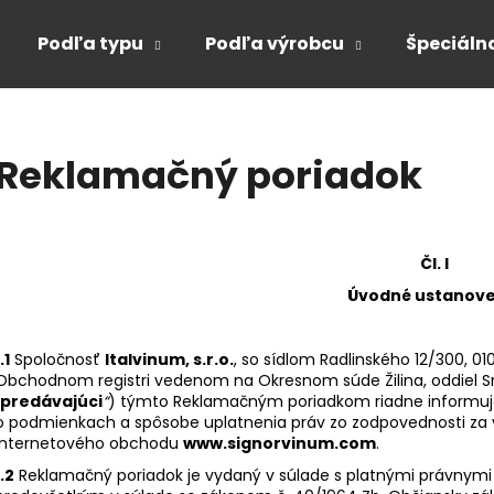
Podľa typu
Podľa výrobcu
Špeciáln
Čo potrebujete nájsť?
Reklamačný poriadok
HĽADAŤ
Čl. I
Úvodné ustanove
Odporúčame
.1
Spoločnosť
Italvinum, s.r.o.
, so sídlom Radlinského 12/300, 010
Obchodnom registri vedenom na Okresnom súde Žilina, oddiel Sro,
predávajúci
“
) týmto Reklamačným poriadkom riadne informuj
o podmienkach a spôsobe uplatnenia práv zo zodpovednosti za
internetového obchodu
www.signorvinum.com
.
1.2
Reklamačný poriadok je vydaný v súlade s platnými právnymi p