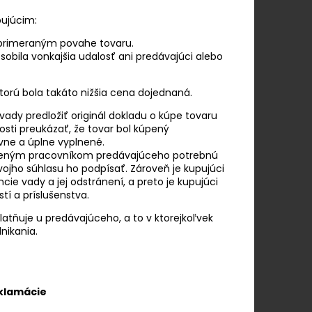
pujúcim:
 primeraným povahe tovaru.
bila vonkajšia udalosť ani predávajúci alebo
torú bola takáto nižšia cena dojednaná.
vady predložiť originál dokladu o kúpe tovaru
i preukázať, že tovar bol kúpený
vne a úplne vyplnené.
ereným pracovníkom predávajúceho potrebnú
vojho súhlasu ho podpísať. Zároveň je kupujúci
cie vady a jej odstránení, a preto je kupujúci
í a príslušenstva.
atňuje u predávajúceho, a to v ktorejkoľvek
nikania.
klamácie