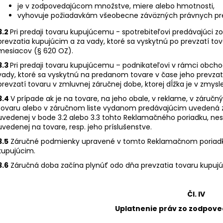
je v zodpovedajúcom množstve, miere alebo hmotnosti,
vyhovuje požiadavkám všeobecne záväzných právnych pre
3.2
Pri predaji tovaru kupujúcemu - spotrebiteľovi predávajúci 
prevzatia kupujúcim a za vady, ktoré sa vyskytnú po prevzatí tova
mesiacov (§ 620 OZ).
3.3
Pri predaji tovaru kupujúcemu – podnikateľovi v rámci obc
vady, ktoré sa vyskytnú na predanom tovare v čase jeho prevzat
prevzatí tovaru v zmluvnej záručnej dobe, ktorej dĺžka je v zmy
3.4
V prípade ak je na tovare, na jeho obale, v reklame, v zá
tovaru alebo v záručnom liste vydanom predávajúcim uvedená 
uvedenej v bode 3.2 alebo 3.3 tohto Reklamačného poriadku, ne
uvedenej na tovare, resp. jeho príslušenstve.
3.5
Záručné podmienky upravené v tomto Reklamačnom poriadku 
kupujúcim.
3.6
Záručná doba začína plynúť odo dňa prevzatia tovaru kupuj
Čl. IV
Uplatnenie práv zo zodpove