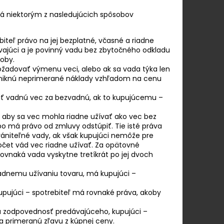
á niektorým z nasledujúcich spôsobov
iteľ právo na jej bezplatné, včasné a riadne
vajúci a je povinný vadu bez zbytočného odkladu
oby.
ožadovať výmenu veci, alebo ak sa vada týka len
zniknú neprimerané náklady vzhľadom na cenu
ť vadnú vec za bezvadnú, ak to kupujúcemu –
, aby sa vec mohla riadne užívať ako vec bez
o má právo od zmluvy odstúpiť. Tie isté práva
trániteľné vady, ak však kupujúci nemôže pre
očet vád vec riadne užívať. Za opätovné
ovnaká vada vyskytne tretíkrát po jej dvoch
riadnemu užívaniu tovaru, má kupujúci –
kupujúci – spotrebiteľ má rovnaké práva, akoby
ká zodpovednosť predávajúceho, kupujúci –
 primeranú zľavu z kúpnej ceny.