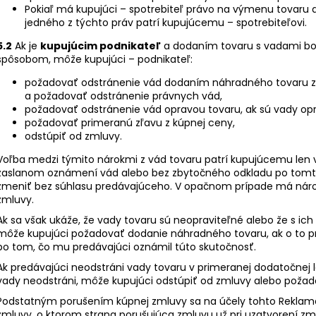
Pokiaľ má kupujúci – spotrebiteľ právo na výmenu tovaru 
jedného z týchto práv patrí kupujúcemu – spotrebiteľovi.
5.2
Ak je
kupujúcim podnikateľ
a dodaním tovaru s vadami b
spôsobom, môže kupujúci – podnikateľ:
požadovať odstránenie vád dodaním náhradného tovaru z
a požadovať odstránenie právnych vád,
požadovať odstránenie vád opravou tovaru, ak sú vady opr
požadovať primeranú zľavu z kúpnej ceny,
odstúpiť od zmluvy.
Voľba medzi týmito nárokmi z vád tovaru patrí kupujúcemu len 
zaslanom oznámení vád alebo bez zbytočného odkladu po tomt
zmeniť bez súhlasu predávajúceho. V opačnom prípade má náro
zmluvy.
Ak sa však ukáže, že vady tovaru sú neopraviteľné alebo že s ic
môže kupujúci požadovať dodanie náhradného tovaru, ak o to 
po tom, čo mu predávajúci oznámil túto skutočnosť.
Ak predávajúci neodstráni vady tovaru v primeranej dodatočnej l
vady neodstráni, môže kupujúci odstúpiť od zmluvy alebo požad
Podstatným porušením kúpnej zmluvy sa na účely tohto Reklam
zmluvy, o ktorom strana porušujúca zmluvu už pri uzatvorení zm