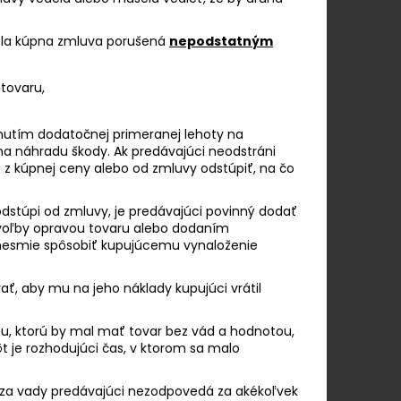
ola kúpna zmluva porušená
nepodstatným
tovaru,
nutím dodatočnej primeranej lehoty na
na náhradu škody. Ak predávajúci neodstráni
u z kúpnej ceny alebo od zmluvy odstúpiť, na čo
odstúpi od zmluvy, je predávajúci povinný dodať
j voľby opravou tovaru alebo dodaním
nesmie spôsobiť kupujúcemu vynaloženie
ť, aby mu na jeho náklady kupujúci vrátil
u, ktorú by mal mať tovar bez vád a hodnotou,
 je rozhodujúci čas, v ktorom sa malo
 za vady predávajúci nezodpovedá za akékoľvek