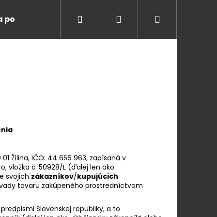
Hľadať
Prihlásenie
Nákupný
a ponuka
Degustácie
Blog
O nás
K
košík
nia
 01 Žilina, IČO: 44 656 963, zapísaná v
 vložka č. 50928/L (ďalej len ako
e svojich
zákazníkov
/
kupujúcich
 vady tovaru zakúpeného prostredníctvom
Nasledujúce
redpismi Slovenskej republiky, a to