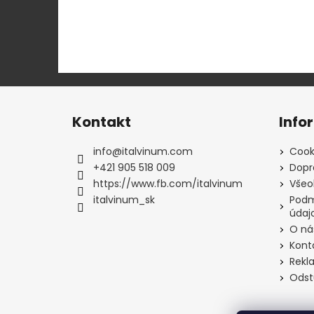
Z
á
Kontakt
Info
p
ä
info
@
italvinum.com
Cook
t
+421 905 518 009
Dopr
i
https://www.fb.com/italvinum
Všeo
e
italvinum_sk
Podm
údaj
O ná
Kont
Rekl
Odst