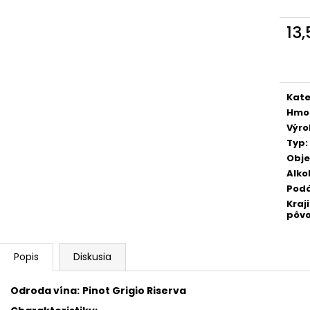
TERRE DEL NOCE PINOT GRIGIO IGT 0,75
TERRE DEL NOCE
L
IGT 0,75 L
13
6,10 €
6,10 €
Jedn
cena
Kate
Hmo
Výr
Typ
:
Obj
Alko
Pod
Kraj
pôv
Popis
Diskusia
Odroda vína:
Pinot Grigio Riserva