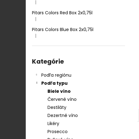
TENUTA ULISSE PECORINO TERRE D
|
Hodnotenie produktu je 5 z 5 hviezdičiek.
´ABRUZZO IGP 0,75 L
Pitars Colors Red Box 2x0,75l
12,50 €
|
Hodnotenie produktu je 5 z 5 hviezdičiek.
Pitars Colors Blue Box 2x0,75l
|
Hodnotenie produktu je 5 z 5 hviezdičiek.
Preskočiť
kategórie
Kategórie
Podľa regiónu
Podľa typu
Biele víno
Červené víno
Destiláty
Dezertné víno
Likéry
Prosecco