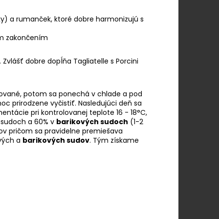
ky) a rumanček, ktoré dobre harmonizujú s
ým zakončením
vlášť dobre dopĺňa Tagliatelle s Porcini
isované, potom sa ponechá v chlade a pod
c prirodzene vyčistiť. Nasledujúci deň sa
entácie pri kontrolovanej teplote 16 - 18°C,
h sudoch a 60% v
barikových sudoch
(1-2
cov pričom sa pravidelne premiešava
ových a
barikových sudov
. Tým získame