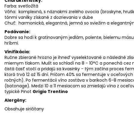
Charakteristiky:
Farba: svetložltá
Vôňa: komplexná, s náznakmi zrelého ovocia (broskyne, hruš
tónmi
vanilky získané z dozrievania v dube
Chuť: harmonická, elegantná, jemná so sviežim a elegantn
Podávanie:
Dobre sa hodí k gratinovaným jedlám, polente, bielemu mäsu. Z
hríbmi.
Vinifikácia:
Ručne zbierané hrozno je ihneď vyselektované a následné zl
miernym tlakom. Mušt sa schladí na 8 - 10°C a ponechá cez no
čistá časť stočí a pridajú sa kvasinky - tým začína proces ferm
ktorá trvá 12 až 15 dní. Pričom 40% sa fermentuje v oceľovýc
ročných). Po fermentácii víno zostáva v barikoch 6-8 mesia
(batonage). Medzi 10 a 11 mesiacom sa zmiešajú vína z oceľ
typické Pinot
Grigio Trentino
Alergény:
Obsahuje siričitany