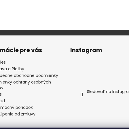
rmácie pre vás
Instagram
ies
ava a Platby
becné obchodné podmienky
ienky ochrany osobných
ov
Sledovať na Instagr
s
akt
amačný poriadok
úpenie od zmluvy