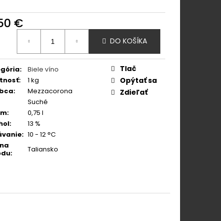
 PINOT GRIGIO ROSÉ
,50 €
otková
DO KOŠÍKA
:
Tlač
gória
:
Biele víno
tnosť
:
1 kg
Opýtať sa
obca
:
Mezzacorona
Zdieľať
Suché
em
:
0,75 l
hol
:
13 %
ávanie
:
10 - 12 °C
ina
Taliansko
odu
: