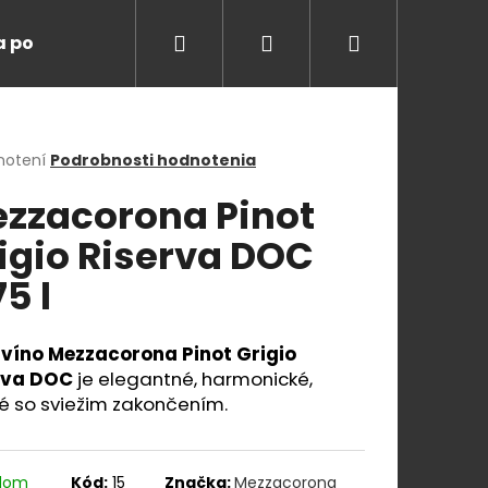
Hľadať
Prihlásenie
Nákupný
a ponuka
Degustácie
Blog
O nás
K
košík
erné
notení
Podrobnosti hodnotenia
tenie
zzacorona Pinot
ktu
igio Riserva DOC
75 l
ičiek.
e víno Mezzacorona Pinot Grigio
rva DOC
je elegantné, harmonické,
é so sviežim zakončením.
Nasledujúce
adom
Kód:
15
Značka:
Mezzacorona