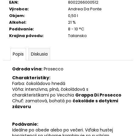
č
EAN
:
8002266000512
a
Výrobca
:
Andrea Da Ponte
m
Objem
:
0,50 l
e
Alkohol
:
21 %
Podávanie
:
8 - 10 °C
Krajina pôvodu
:
Taliansko
TAGARO
PINATARO
PRIMITIVO
IGP
Popis
Diskusia
0,75
L
Odroda vína:
Prosecco
11,50
€
Charakteristiky:
Farba: čokoládovo hnedá
Vôňa: intenzívna, plná, čokoládová s
charakteristikami po Vecchia
Grappa Di Prosecco
Chuť: zamatová, bohatá po
čokoláde s dotykmi
zázvoru
Podávanie:
Ideálne po obede alebo po večeri. Vďaka hustej
konzistencii sa výborne kombinuje so suchým