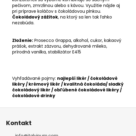
pečivom, zmrzlinou alebo s kávou. Využitie nájde aj
pri príprave koláčov s čokoládovou plnkou.
Čokoládový zážitok
, na ktorý sa len tak ľahko
nezabúda.
Zloženie:
Prosecco Grappa, alkohol, cukor, kakaový
prášok, extrakt zázvoru, dehydrované mlieko,
prírodná vanilka, stabilizátor E415
Vyhľadávané pojmy:
najlepší likér / čokoládové
likéry / krémový likér / kvalitná čokoláda/ sladký
čokoládový likér / obľúbené čokoládové likéry /
čokoládové drinky
Z
á
Kontakt
p
ä
info
@
italvinum.com