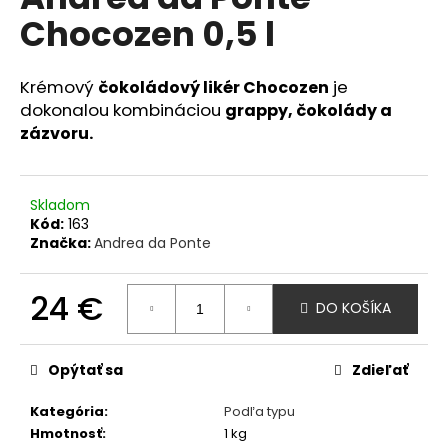
je
á
Chocozen 0,5 l
4,3
z
j
5
s
hviezdičiek.
Krémový
je
čokoládový likér Chocozen
ť
dokonalou kombináciou
grappy, čokolády a
?
zázvoru.
Skladom
Kód:
163
HĽADAŤ
Značka:
Andrea da Ponte
24 €
DO KOŠÍKA
O
Jednotková
d
cena:
p
Opýtať sa
Zdieľať
o
r
Kategória
:
Podľa typu
ú
Hmotnosť
:
1 kg