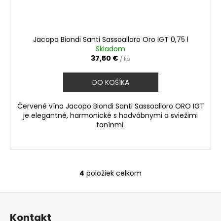
Jacopo Biondi Santi Sassoalloro Oro IGT 0,75 l
Skladom
37,50 €
/ ks
DO KOŠÍKA
Červené víno Jacopo Biondi Santi Sassoalloro ORO IGT
je elegantné, harmonické s hodvábnymi a sviežimi
tanínmi.
4
položiek celkom
O
v
Z
l
á
á
Kontakt