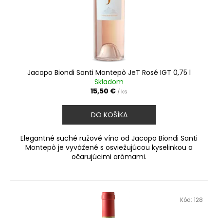
č
t
o
a
o
d
m
v
u
e
k
t
TERRE
o
DEL
Jacopo Biondi Santi Montepò JeT Rosé IGT 0,75 l
NOCE
v
Skladom
PINOT
15,50 €
/ ks
GRIGIO
IGT
0,75
DO KOŠÍKA
L
6,10
Elegantné suché ružové víno od Jacopo Biondi Santi
€
Montepò je vyvážené s osviežujúcou kyselinkou a
očarujúcimi arómami.
Kód:
128