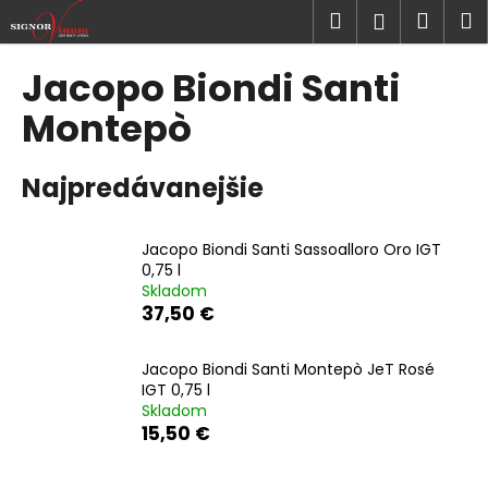
K
Prejsť
Hľadať
Náku
M
Prihlásen
na
o
obsah
Späť
Späť
košík
š
Jacopo Biondi Santi
í
Č
Montepò
k
o
p
Najpredávanejšie
o
t
Jacopo Biondi Santi Sassoalloro Oro IGT
r
0,75 l
e
Skladom
b
37,50 €
u
j
Jacopo Biondi Santi Montepò JeT Rosé
IGT 0,75 l
e
Skladom
t
15,50 €
e
n