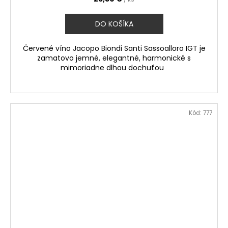
DO KOŠÍKA
Červené víno Jacopo Biondi Santi Sassoalloro IGT je
zamatovo jemné, elegantné, harmonické s
mimoriadne dlhou dochuťou
Kód:
777