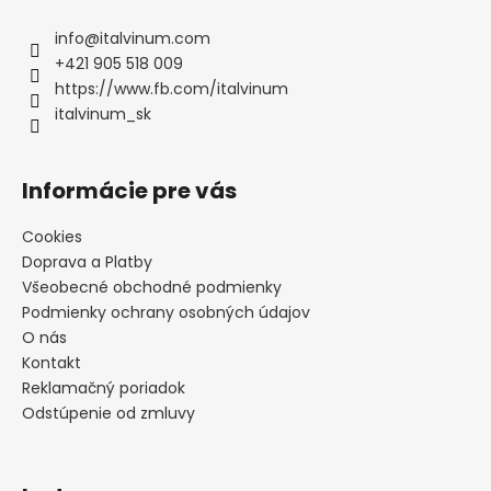
d
p
a
ä
info
@
italvinum.com
c
t
+421 905 518 009
i
i
https://www.fb.com/italvinum
e
e
italvinum_sk
p
r
v
Informácie pre vás
k
y
Cookies
v
Doprava a Platby
ý
p
Všeobecné obchodné podmienky
i
Podmienky ochrany osobných údajov
s
O nás
u
Kontakt
Reklamačný poriadok
Odstúpenie od zmluvy