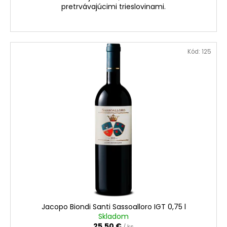
pretrvávajúcimi trieslovinami.
Kód:
125
Jacopo Biondi Santi Sassoalloro IGT 0,75 l
Skladom
25,50 €
/ ks