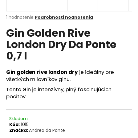
á
j
Priemerné
1 hodnotenie
Podrobnosti hodnotenia
s
hodnotenie
Gin Golden Rive
produktu
ť
je
?
London Dry Da Ponte
5,0
z
0,7 l
5
hviezdičiek.
Gin golden rive london dry
je ideálny pre
HĽADAŤ
všetkých milovníkov ginu.
Tento Gin je intenzívny, plný fascinujúcich
pocitov
O
d
p
o
Skladom
r
Kód:
1015
Značka:
Andrea da Ponte
ú