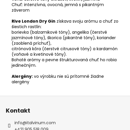
Chuť: intenzívna, ovocná, jemná s pikantným
záverom
Rive London Dry Gin
získava svoju arómu a chuť zo
šiestich rastlín:
borievka (balzamikové tóny), angelika (čerstvé
jazmínové tóny), škorica (pikantné tóny), koriander
(zaoblená príchuť),
citrónová kôra (čerstvé citrusové tóny) a kardamón
(voňavé a kvetinové tóny).
Bohaté arómy a pevne štrukturovaná chuť ho robia
jedinečným.
Alergény:
vo výrobku nie sú prítomné žiadne
alergény
Z
á
Kontakt
p
ä
info
@
italvinum.com
t
+421 905 518 009