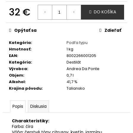
č
a
32 €
DO KOŠÍKA
m
Jednotková
e
cena:
Opýtať sa
Zdieľať
TAGARO
PINATARO
Kategória
:
Podľa typu
PRIMITIVO
Hmotnosť
:
1 kg
IGP
EAN
:
8002266001205
0,75
Kategória
:
Destilát
L
Výrobca
:
Andrea Da Ponte
11,50
Objem
:
0,7 l
€
Alkohol
:
41,7 %
Krajina pôvodu
:
Taliansko
Popis
Diskusia
Charakteristiky:
Farba: číra
Vôňa: čerstvé tóny citrusov, kvetín, jazmínu