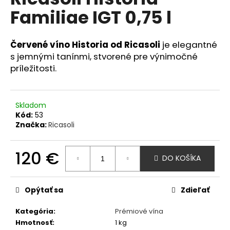
je
A
á
Familiae IGT 0,75 l
5,0
z
j
R
5
s
hviezdičiek.
Červené víno Historia od Ricasoli
je elegantné
M
ť
s jemnými tanínmi, stvorené pre výnimočné
?
príležitosti.
O
Skladom
Kód:
53
HĽADAŤ
Značka:
Ricasoli
120 €
DO KOŠÍKA
O
Jednotková
d
cena:
p
Opýtať sa
Zdieľať
o
r
Kategória
:
Prémiové vína
ú
Hmotnosť
:
1 kg