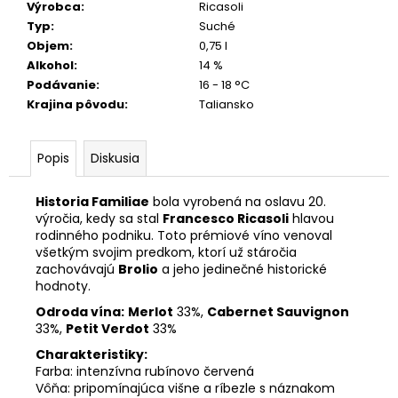
č
Výrobca
:
Ricasoli
a
Typ
:
Suché
m
Objem
:
0,75 l
e
Alkohol
:
14 %
Podávanie
:
16 - 18 °C
Krajina pôvodu
:
Taliansko
CA’
DI
RAJO
PROSECCO
Popis
Diskusia
EXTRA
DRY
Historia Familiae
bola vyrobená na oslavu 20.
DOC
TREVISO
výročia, kedy sa stal
Francesco Ricasoli
hlavou
0,75
rodinného podniku. Toto prémiové víno venoval
L
všetkým svojim predkom, ktorí už stáročia
zachovávajú
Brolio
a jeho jedinečné historické
12,50
hodnoty.
€
Odroda vína:
Merlot
33%,
Cabernet Sauvignon
33%,
Petit Verdot
33%
Charakteristiky:
Farba: intenzívna rubínovo červená
Vôňa: pripomínajúca višne a ríbezle s náznakom