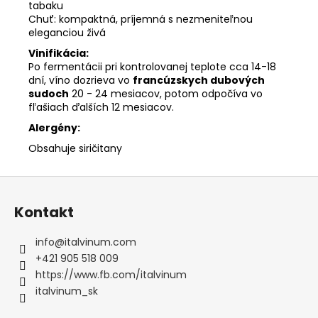
tabaku
Chuť: kompaktná, príjemná s nezmeniteľnou
eleganciou živá
Vinifikácia:
Po fermentácii pri kontrolovanej teplote cca 14-18
dní, víno dozrieva vo
francúzskych dubových
sudoch
20 - 24 mesiacov, potom odpočíva vo
fľašiach ďalších 12 mesiacov.
Alergény:
Obsahuje siričitany
Z
á
Kontakt
p
ä
info
@
italvinum.com
t
+421 905 518 009
i
https://www.fb.com/italvinum
e
italvinum_sk