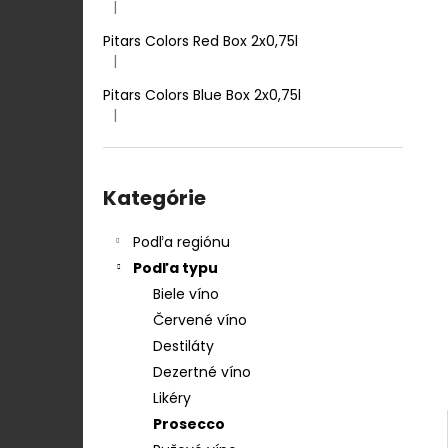
TENUTA ULISSE PECORINO TERRE D
|
Hodnotenie produktu je 5 z 5 hviezdičiek.
´ABRUZZO IGP 0,75 L
Pitars Colors Red Box 2x0,75l
12,50 €
|
Hodnotenie produktu je 5 z 5 hviezdičiek.
Pitars Colors Blue Box 2x0,75l
|
Hodnotenie produktu je 5 z 5 hviezdičiek.
Preskočiť
kategórie
Kategórie
Podľa regiónu
Podľa typu
Biele víno
Červené víno
Destiláty
Dezertné víno
Likéry
Prosecco