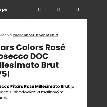
Hľadať
Prihlásenie
Nákupný
a ponuka
Degustácie
Blog
O nás
K
košík
erné
notenia
Podrobnosti hodnotenia
tenie
tars Colors Rosé
ktu
osecco DOC
llesimato Brut
ičiek.
75l
ecco Pitars Rosé Millesimato
Brut
je
ecco s jahodovými a malinovými
Nasledujúce
ami.