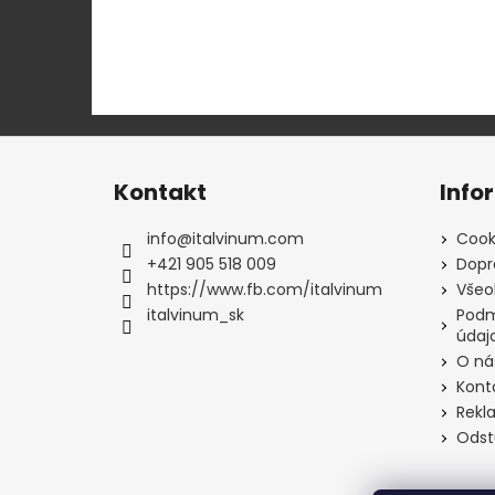
Z
á
Kontakt
Info
p
ä
info
@
italvinum.com
Cook
t
+421 905 518 009
Dopr
i
https://www.fb.com/italvinum
Všeo
e
italvinum_sk
Podm
údaj
O ná
Kont
Rekl
Odst