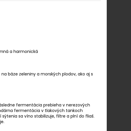
jemná a harmonická
h na báze zeleniny a morských plodov, ako aj s
Následne fermentácia prebieha v nerezových
kundárna fermentácia v tlakových tankoch
tenia sa víno stabilizuje, filtre a plní do fliaš.
je.