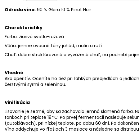
Odroda vína:
90 % Glera 10 % Pinot Noir
Charakteristiky
Farba: žiarivá svetlo-ružová
Vôňa: jemne ovocné tóny jahód, malín a ruží
Chuť: dobre štruktúrovaná a vyvážená chuť, na podnebí prí
Vhodné
Ako aperitív. Oceníte ho tiež pri ľahkých predjedlách a jedlác
čerstvými syrmi a zeleninou.
Vinifikácia
Lisovanie je šetrné, aby sa zachovala jemná slamená farba. 
tankoch pri teplote 18 °C. Po prvej fermentácii nasleduje se
(autoklávoch), pri nízkej teplote, po dobu 60 dní. Po dokončení sý
Víno oddychuje vo fľašiach 3 mesiace a následne sa distribuu