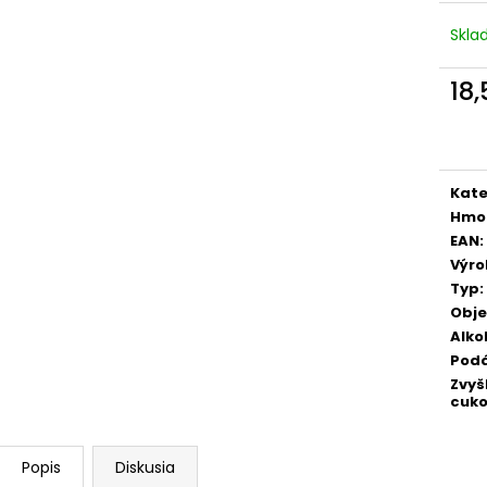
TERRE DEL NOCE PINOT GRIGIO IGT 0,75
TERRE DEL NOCE
L
IGT 0,75 L
Skl
6,10 €
6,10 €
18
Jedn
cena
Kate
Hmo
EAN
:
Výr
Typ
:
Obj
Alko
Pod
Zvyš
cuko
Popis
Diskusia