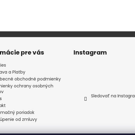
rmácie pre vás
Instagram
ies
ava a Platby
becné obchodné podmienky
ienky ochrany osobných
ov
Sledovať na Instagr
s
akt
amačný poriadok
úpenie od zmluvy