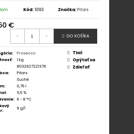
 PINOT GRIGIO ROSÉ
adom
Kód:
1093
Značka:
Pitars
,50 €
otková
DO KOŠÍKA
:
Tlač
gória
:
Prosecco
tnosť
:
1 kg
Opýtať sa
8032927221376
Zdieľať
obca
:
Pitars
Suché
em
:
0,75 l
hol
:
11,5 %
ávanie
:
6 - 8 °C
kový
9 g/l
r
: