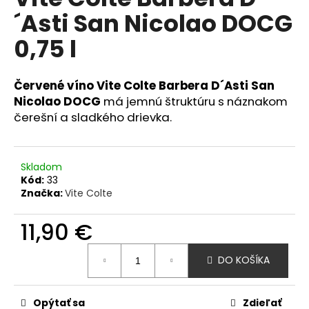
je
á
´Asti San Nicolao DOCG
5,0
z
j
0,75 l
5
s
hviezdičiek.
ť
Červené víno Vite Colte Barbera D´Asti San
?
Nicolao DOCG
má jemnú štruktúru s náznakom
čerešní a sladkého drievka.
HĽADAŤ
Skladom
Kód:
33
Značka:
Vite Colte
O
11,90 €
d
p
Jednotková
DO KOŠÍKA
cena:
o
r
ú
Opýtať sa
Zdieľať