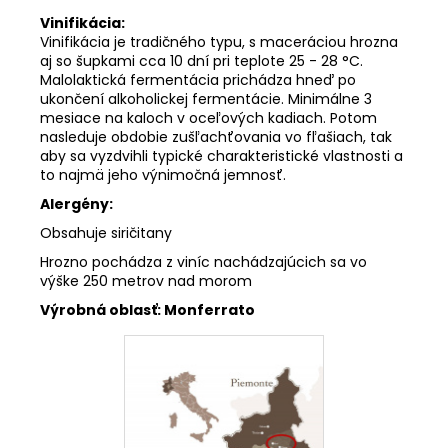
Vinifikácia:
Vinifikácia je tradičného typu, s maceráciou hrozna
aj so šupkami cca 10 dní pri teplote 25 - 28 °C.
Malolaktická fermentácia prichádza hneď po
ukončení alkoholickej fermentácie. Minimálne 3
mesiace na kaloch v oceľových kadiach. Potom
nasleduje obdobie zušľachťovania vo fľašiach, tak
aby sa vyzdvihli typické charakteristické vlastnosti a
to najmä jeho výnimočná jemnosť.
Alergény:
Obsahuje siričitany
Hrozno pochádza z viníc nachádzajúcich sa vo
výške 250 metrov nad morom
Výrobná oblasť:
Monferrato