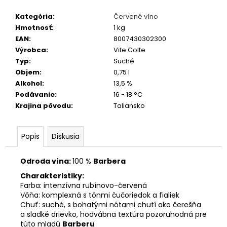
č
a
Kategória
:
Červené víno
m
Hmotnosť
:
1 kg
e
EAN
:
8007430302300
Výrobca
:
Vite Colte
Typ
:
Suché
TERRE
Objem
:
0,75 l
DEL
NOCE
Alkohol
:
13,5 %
PINOT
Podávanie
:
16 - 18 °C
GRIGIO
Krajina pôvodu
:
Taliansko
ROSÉ
IGT
0,75
L
Popis
Diskusia
6,10
€
Odroda vína:
100 %
Barbera
Charakteristiky:
Farba: intenzívna rubínovo-červená
Vôňa: komplexná s tónmi čučoriedok a fialiek
Chuť:
suché, s bohatými nótami chutí ako čerešňa
a sladké drievko, hodvábna textúra pozoruhodná pre
túto mladú
Barberu