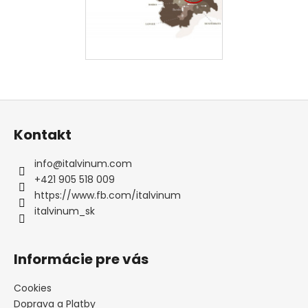
Z
á
Kontakt
p
ä
info
@
italvinum.com
t
+421 905 518 009
i
https://www.fb.com/italvinum
e
italvinum_sk
Informácie pre vás
Cookies
Doprava a Platby