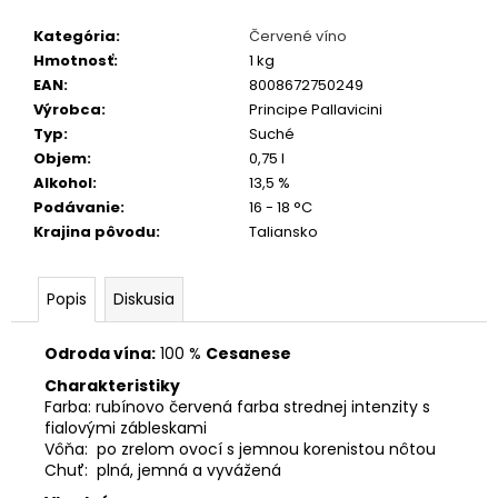
č
a
Kategória
:
Červené víno
m
Hmotnosť
:
1 kg
e
EAN
:
8008672750249
Výrobca
:
Principe Pallavicini
Typ
:
Suché
TERRE
Objem
:
0,75 l
DEL
NOCE
Alkohol
:
13,5 %
PINOT
Podávanie
:
16 - 18 °C
GRIGIO
Krajina pôvodu
:
Taliansko
IGT
0,75
L
Popis
Diskusia
6,10
€
Odroda vína:
100 %
C
esanese
Charakteristiky
Farba: rubínovo červená farba strednej intenzity s
fialovými zábleskami
Vôňa: po zrelom ovocí s jemnou korenistou nôtou
Chuť: plná, jemná a vyvážená