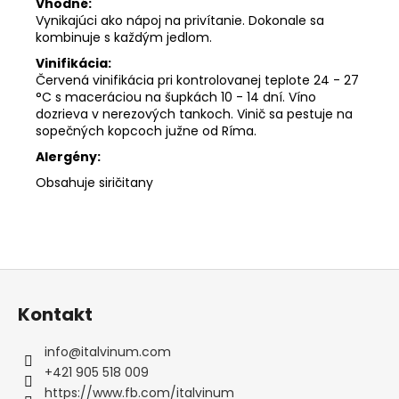
Vhodné:
Vynikajúci ako nápoj na privítanie.
Dokonale sa
kombinuje s každým jedlom.
Vinifikácia:
Červená vinifikácia pri kontrolovanej teplote 24 - 27
°C s maceráciou na šupkách 10 - 14 dní. Víno
dozrieva v nerezových tankoch.
Vinič sa pestuje na
s
opečných kopcoch južne od Ríma.
Alergény:
Obsahuje siričitany
Z
á
Kontakt
p
ä
info
@
italvinum.com
t
+421 905 518 009
i
https://www.fb.com/italvinum