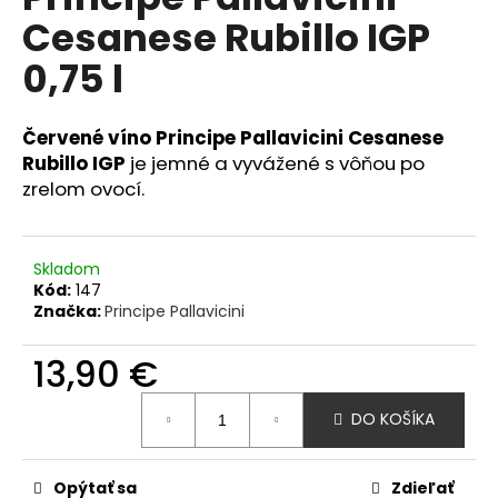
je
á
Cesanese Rubillo IGP
5,0
z
j
0,75 l
5
s
hviezdičiek.
ť
Červené víno Principe Pallavicini Cesanese
?
Rubillo IGP
je jemné a vyvážené s vôňou po
zrelom ovocí.
HĽADAŤ
Skladom
Kód:
147
Značka:
Principe Pallavicini
O
13,90 €
d
p
Jednotková
DO KOŠÍKA
cena:
o
r
ú
Opýtať sa
Zdieľať