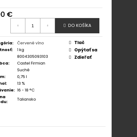
 PINOT GRIGIO ROSÉ
90 €
otková
DO KOŠÍKA
:
Tlač
gória
:
Červené víno
tnosť
:
1 kg
Opýtať sa
8004305093103
Zdieľať
obca
:
Castel Firmian
Suché
em
:
0,75 l
hol
:
13 %
ávanie
:
16 - 18 °C
ina
Taliansko
odu
: