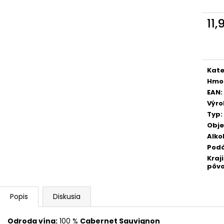
TERRE DEL NOCE PINOT GRIGIO IGT 0,75
TERRE DEL NOCE
L
IGT 0,75 L
11,
6,10 €
6,10 €
Jedn
cena
Kate
Hmo
EAN
:
Výr
Typ
:
Obj
Alko
Pod
Kraj
pôv
Popis
Diskusia
Odroda vína:
100 %
Cabernet Sauvignon