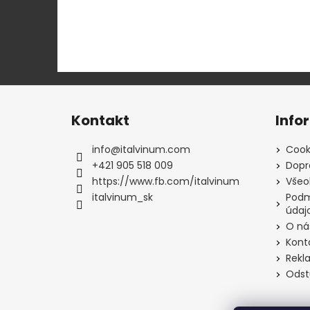
Z
á
Kontakt
Info
p
ä
info
@
italvinum.com
Cook
t
+421 905 518 009
Dopr
i
https://www.fb.com/italvinum
Všeo
e
italvinum_sk
Podm
údaj
O ná
Kont
Rekl
Odst