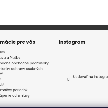
rmácie pre vás
Instagram
ies
ava a Platby
becné obchodné podmienky
ienky ochrany osobných
ov
Sledovať na Instagr
s
akt
amačný poriadok
úpenie od zmluvy