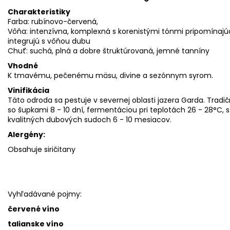
Charakteristiky
Farba: rubínovo-červená,
Vôňa: intenzívna, komplexná s korenistými tónmi pripomínajúc
integrujú s vôňou dubu
Chuť: suchá, plná a dobre štruktúrovaná, jemné tanníny
Vhodné
K tmavému, pečenému mäsu, divine a sezónnym syrom.
Vinifikácia
Táto odroda sa pestuje v severnej oblasti jazera Garda. Tradič
so šupkami 8 - 10 dní, fermentáciou pri teplotách 26 - 28°C, 
kvalitných dubových sudoch 6 - 10 mesiacov.
Alergény:
Obsahuje siričitany
Vyhľadávané pojmy:
červené víno
talianske víno