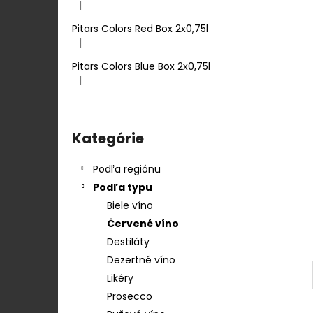
TENUTA ULISSE PECORINO TERRE D
|
Hodnotenie produktu je 5 z 5 hviezdičiek.
´ABRUZZO IGP 0,75 L
Pitars Colors Red Box 2x0,75l
12,50 €
|
Hodnotenie produktu je 5 z 5 hviezdičiek.
Pitars Colors Blue Box 2x0,75l
|
Hodnotenie produktu je 5 z 5 hviezdičiek.
Preskočiť
kategórie
Kategórie
Podľa regiónu
Podľa typu
Biele víno
Červené víno
Destiláty
Dezertné víno
Likéry
Prosecco