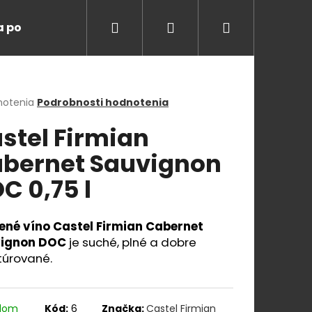
Hľadať
Prihlásenie
Nákupný
a ponuka
Degustácie
Blog
O nás
K
košík
erné
notenia
Podrobnosti hodnotenia
tenie
stel Firmian
ktu
bernet Sauvignon
C 0,75 l
ičiek.
ené víno Castel Firmian Cabernet
ignon DOC
je suché, plné a dobre
túrované.
Nasledujúce
adom
Kód:
6
Značka:
Castel Firmian