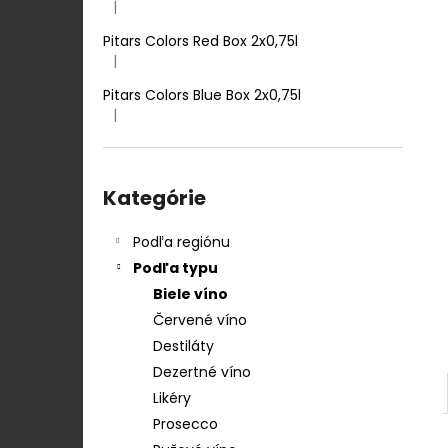
TENUTA ULISSE PECORINO TERRE D
|
Hodnotenie produktu je 5 z 5 hviezdičiek.
´ABRUZZO IGP 0,75 L
Pitars Colors Red Box 2x0,75l
12,50 €
|
Hodnotenie produktu je 5 z 5 hviezdičiek.
Pitars Colors Blue Box 2x0,75l
|
Hodnotenie produktu je 5 z 5 hviezdičiek.
Preskočiť
kategórie
Kategórie
Podľa regiónu
Podľa typu
Biele víno
Červené víno
Destiláty
Dezertné víno
Likéry
Prosecco