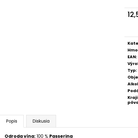
TERRE DEL NOCE PINOT GRIGIO IGT 0,75
TERRE DEL NOCE
L
IGT 0,75 L
12
6,10 €
6,10 €
Jedn
cena
Kate
Hmo
EAN
:
Výr
Typ
:
Obj
Alko
Pod
Kraj
pôv
Popis
Diskusia
Odroda vína:
100 %
Passerina