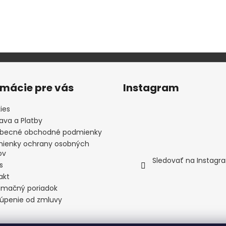
rmácie pre vás
Instagram
ies
ava a Platby
becné obchodné podmienky
ienky ochrany osobných
ov
Sledovať na Instagr
s
akt
amačný poriadok
úpenie od zmluvy