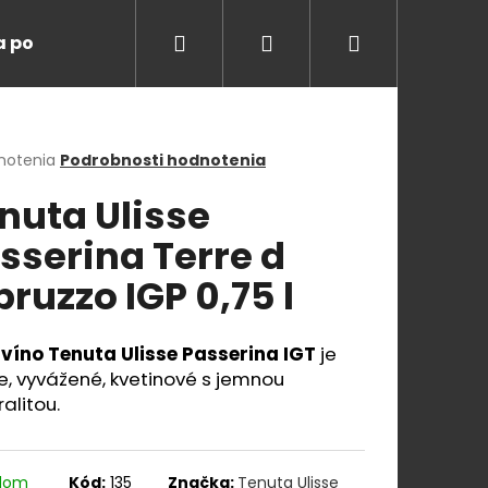
Hľadať
Prihlásenie
Nákupný
a ponuka
Degustácie
Blog
O nás
K
košík
erné
notenia
Podrobnosti hodnotenia
tenie
nuta Ulisse
ktu
sserina Terre d
bruzzo IGP 0,75 l
ičiek.
 víno Tenuta Ulisse Passerina IGT
je
e, vyvážené, kvetinové s jemnou
alitou.
Nasledujúce
adom
Kód:
135
Značka:
Tenuta Ulisse