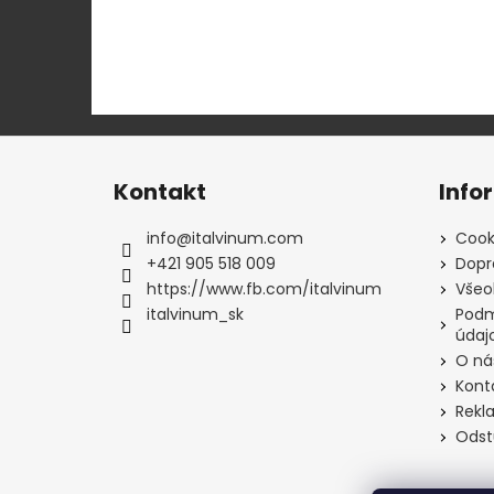
Z
á
Kontakt
Info
p
ä
info
@
italvinum.com
Cook
t
+421 905 518 009
Dopr
i
https://www.fb.com/italvinum
Všeo
e
italvinum_sk
Podm
údaj
O ná
Kont
Rekl
Odst