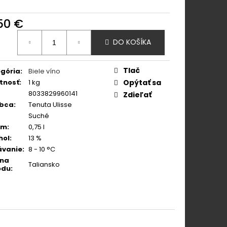
 PINOT GRIGIO ROSÉ
,50 €
otková
DO KOŠÍKA
:
Tlač
gória
:
Biele víno
tnosť
:
1 kg
Opýtať sa
8033829960141
Zdieľať
obca
:
Tenuta Ulisse
Suché
em
:
0,75 l
hol
:
13 %
ávanie
:
8 - 10 °C
ina
Taliansko
odu
: