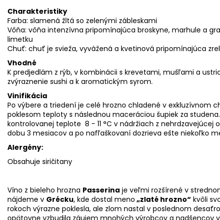
Charakteristiky
Farba: slamená žltá so zelenými zábleskami
Vôňa: vôňa intenzívna pripomínajúca broskyne, marhule a gra
limetku
Chuť: chuť je svieža, vyvážená a kvetinová pripomínajúca zre
Vhodné
K predjedlám z rýb, v kombinácii s krevetami, mušľami a ustri
zvýraznenie sushi a k aromatickým syrom.
Vinifikácia
Po výbere a triedení je celé hrozno chladené v exkluzívnom 
poklesom teploty s následnou maceráciou šupiek za studena. 
kontrolovanej teplote 8 - 11 °C v nádržiach z nehrdzavejúcej 
dobu 3 mesiacov a po nafľaškovaní dozrieva ešte niekoľko me
Alergény:
Obsahuje siričitany
Víno z bieleho hrozna
Passerina
je veľmi rozšírené v stredn
nájdeme v
Grécku
, kde dostal meno
„zlaté hrozno“
kvôli sv
rokoch výrazne poklesla, ale zlom nastal v poslednom desaťročí
opätovne vzbudila záujem mnohých výrobcov a nadšencov v